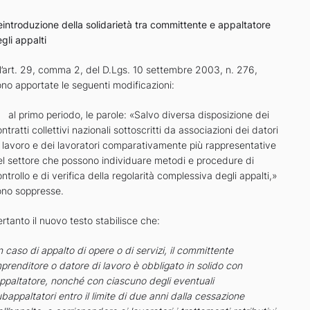
eintroduzione della solidarietà tra committente e appaltatore
gli appalti
ll’art. 29, comma 2, del D.Lgs. 10 settembre 2003, n. 276,
no apportate le seguenti modificazioni:
 al primo periodo, le parole: «Salvo diversa disposizione dei
ntratti collettivi nazionali sottoscritti da associazioni dei datori
i lavoro e dei lavoratori comparativamente più rappresentative
el settore che possono individuare metodi e procedure di
ntrollo e di verifica della regolarità complessiva degli appalti,»
ono soppresse.
rtanto il nuovo testo stabilisce che:
n caso di appalto di opere o di servizi, il committente
mprenditore o datore di
lavoro è obbligato in solido con
appaltatore, nonché con ciascuno degli eventuali
bappaltatori entro il limite di due anni dalla cessazione