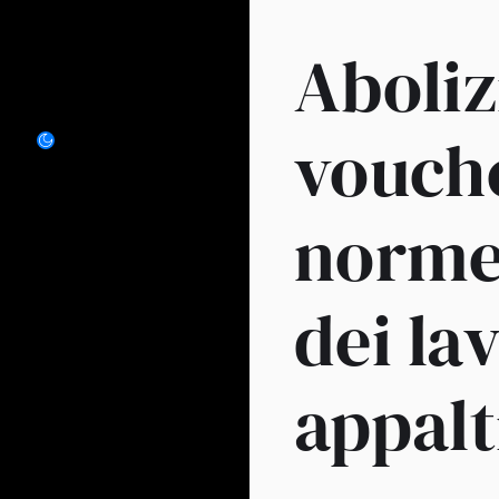
Aboliz
vouch
norme 
dei la
appalt