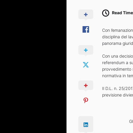
Read Time
Con l’emanazion
disciplina del l
panorama giuridi
Con una decision
referendum a su
provvedimento so
normativa in tema
Il D.L. n. 25/20
previsione divi
Gl