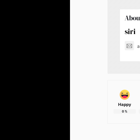
Abou
siri
a
Happy
0
%