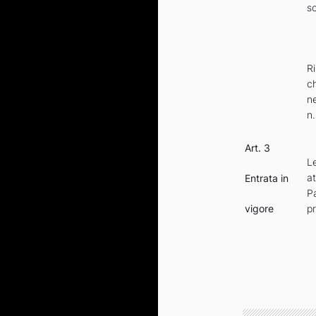
so
R
ch
ne
n
Art. 3
Le
at
Entrata in
P
vigore
pr