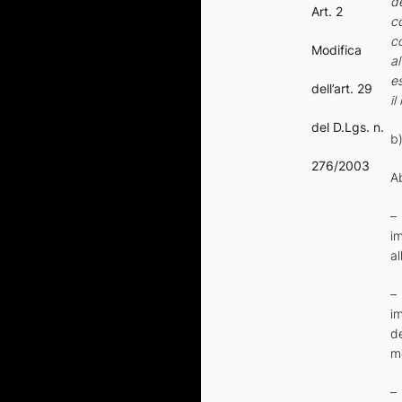
de
Art. 2
c
co
Modifica
al
e
dell’art. 29
il
del D.Lgs. n.
b)
276/2003
Ab
–
i
al
–
im
de
m
– 