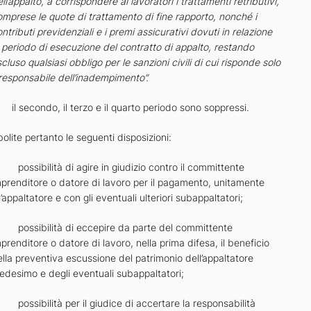
ll’appalto, a
corrispondere ai lavoratori i trattamenti retributivi,
omprese le quote di trattamento
di fine rapporto, nonché i
ntributi previdenziali e i premi assicurativi dovuti in
relazione
 periodo di esecuzione del contratto di appalto, restando
scluso
qualsiasi obbligo per le sanzioni civili di cui risponde solo
 responsabile
dell’inadempimento”.
 il secondo, il terzo e il quarto periodo sono soppressi.
olite pertanto le seguenti disposizioni:
 possibilità di agire in giudizio contro il committente
mprenditore o datore di lavoro per il pagamento, unitamente
l’appaltatore e con gli eventuali ulteriori subappaltatori;
 possibilità di eccepire da parte del committente
prenditore o datore di lavoro, nella prima difesa, il beneficio
lla preventiva escussione del patrimonio dell’appaltatore
edesimo e degli eventuali subappaltatori;
possibilità per il giudice di accertare la responsabilità