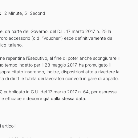
:
2 Minute, 51 Second
e, da parte del Governo, del D.L. 17 marzo 2017 n. 25 la
avoro accessorio (c.d. “Voucher”) esce definitivamente dal
co italiano.
e repentina l’Esecutivo, al fine di poter anche scongiurare il
o tempo indetto per il 28 maggio 2017, ha promulgato il
pra citato inserendo, inoltre, disposizioni atte a rivedere la
 di diritti e tutela dei lavoratori coinvolti in gare di appalto.
17, pubblicato in G.U. del 17 marzo 2017 n. 64, per espressa
ene efficace e
decorre già dalla stessa data
.
i articoli: