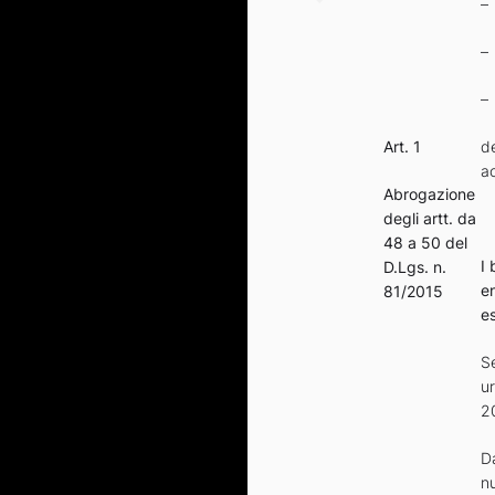
–
–
–
Art. 1
de
a
Abrogazione
degli artt. da
48 a 50 del
I 
D.Lgs. n.
e
81/2015
es
Se
ur
20
D
nu