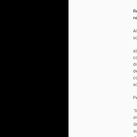
R
ne
A
so
a)
co
d
d
co
s
Pe
“I
i
l’
su