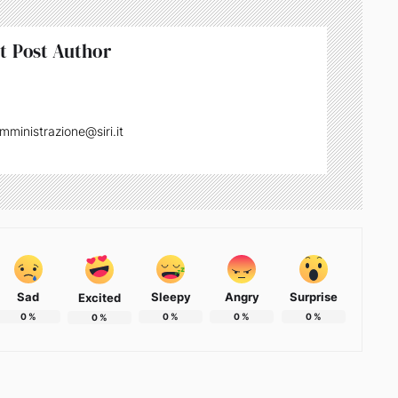
t Post Author
mministrazione@siri.it
Sad
Sleepy
Angry
Surprise
Excited
0
%
0
%
0
%
0
%
0
%