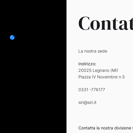
Contat
La nostra sede
Indirizzo:
20025 Legnano (MI)
Piazza IV Novembre n.5
0331 -776177
siri@siri.it
Contatta la nostra division