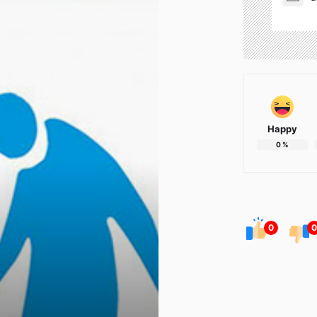
Happy
0
%
0
0