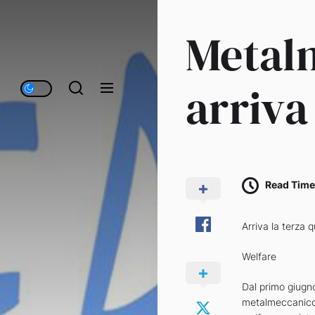
Metal
arriva
Read Time
Arriva la terza 
Welfare
Dal primo giugno
metalmeccanico