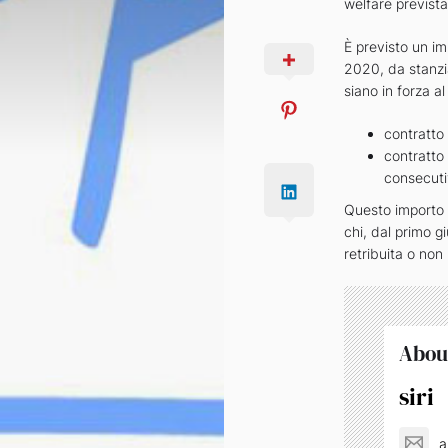
welfare prevista
È previsto un im
2020, da stanzia
siano in forza a
contratto
contratto
consecutiv
Questo importo n
chi, dal primo g
retribuita o non
Abou
siri
a