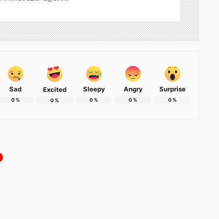
Sad
Sleepy
Angry
Surprise
Excited
0
%
0
%
0
%
0
%
0
%