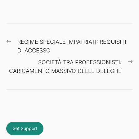
Navigazione
Previous
REGIME SPECIALE IMPATRIATI: REQUISITI
articoli
post:
DI ACCESSO
Ne
SOCIETÀ TRA PROFESSIONISTI:
po
CARICAMENTO MASSIVO DELLE DELEGHE
Get Support