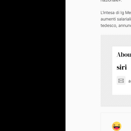
L’intesa di Ig Me
aumenti salaria
tedesco, annunce
Abou
siri
a