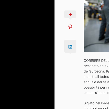
CORRIERE DELLA
destinato ad ave
dell’eurozona. I
industriali tede
annuale dei sal
possibilità per 
un massimo di d
Siglato nel Bade
maggiori gruppi 