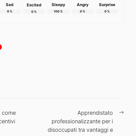
Sad
Sleepy
Angry
Surprise
Excited
0
%
100
%
0
%
0
%
0
%
Next
: come
Apprendistato
post:
centivi
professionalizzante per i
disoccupati tra vantaggi e