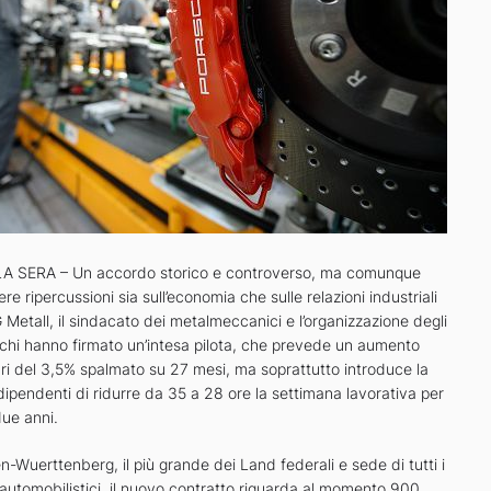
 SERA – Un accordo storico e controverso, ma comunque
re ripercussioni sia sull’economia che sulle relazioni industriali
G Metall, il sindacato dei metalmeccanici e l’organizzazione degli
schi hanno firmato un’intesa pilota, che prevede un aumento
ari del 3,5% spalmato su 27 mesi, ma soprattutto introduce la
i dipendenti di ridurre da 35 a 28 ore la settimana lavorativa per
ue anni.
n-Wuerttenberg, il più grande dei Land federali e sede di tutti i
automobilistici, il nuovo contratto riguarda al momento 900