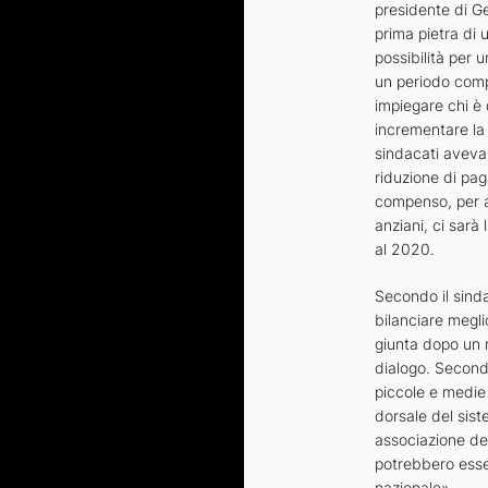
presidente di Ge
prima pietra di 
possibilità per 
un periodo compr
impiegare chi è 
incrementare la
sindacati aveva
riduzione di pag
compenso, per al
anziani, ci sarà 
al 2020.
Secondo il sinda
bilanciare megli
giunta dopo un n
dialogo. Secondo 
piccole e medie 
dorsale del sis
associazione deg
potrebbero esser
nazionale».