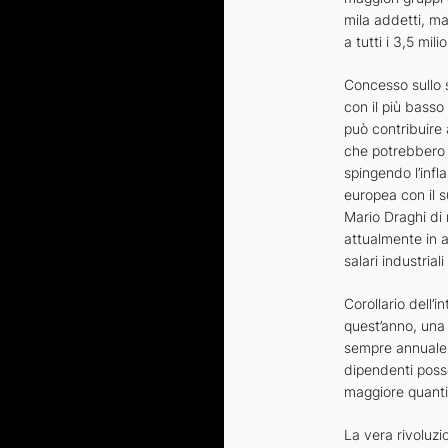
mila addetti, ma
a tutti i 3,5 mil
Concesso sullo 
con il più basso
può contribuire 
che potrebbero e
spingendo l’infl
europea con il 
Mario Draghi di 
attualmente in 
salari industriali
Corollario dell’i
quest’anno, una 
sempre annuale, 
dipendenti posso
maggiore quanti
La vera rivoluzi