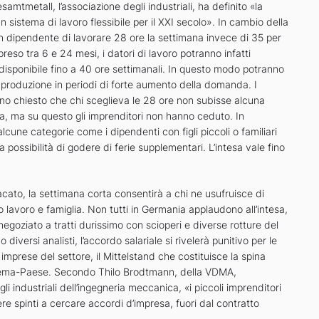
samtmetall, l’associazione degli industriali, ha definito «la
un sistema di lavoro flessibile per il XXI secolo». In cambio della
un dipendente di lavorare 28 ore la settimana invece di 35 per
eso tra 6 e 24 mesi, i datori di lavoro potranno infatti
disponibile fino a 40 ore settimanali. In questo modo potranno
 produzione in periodi di forte aumento della domanda. I
no chiesto che chi sceglieva le 28 ore non subisse alcuna
a, ma su questo gli imprenditori non hanno ceduto. In
cune categorie come i dipendenti con figli piccoli o familiari
la possibilità di godere di ferie supplementari. L’intesa vale fino
cato, la settimana corta consentirà a chi ne usufruisce di
o lavoro e famiglia. Non tutti in Germania applaudono all’intesa,
egoziato a tratti durissimo con scioperi e diverse rotture del
diversi analisti, l’accordo salariale si rivelerà punitivo per le
imprese del settore, il Mittelstand che costituisce la spina
tema-Paese. Secondo Thilo Brodtmann, della VDMA,
li industriali dell’ingegneria meccanica, «i piccoli imprenditori
e spinti a cercare accordi d’impresa, fuori dal contratto