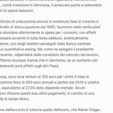
, com’è tradizione in Germania, il sindacato punta a estenderlo
ioni di operai tedeschi.
sfondo di un’economia ancora in sostenuta fase di crescita e
 livello di disoccupazione dal 1990, l’aumento delle retribuzioni
a stimolare ulteriormente la spesa per i consumi, con effetti
ssere avvertiti in tutta l’area dell’euro, eventualmente
azione, uno degli obiettivi perseguiti dalla Banca centrale
suo quantitative easing. Ma come ha spiegato il presidente
recente, «dipenderà dalle condizioni del mercato del lavoro»,
affanno ovunque tranne che in Germania, se un aumento dei
 tedeschi avrà effetti sugli altri Paesi.
ntesa, sono l’una tantum di 100 euro per i primi 3 mesi di
somma fissa di 400 euro annuali a partire dal 2019 e un’altra
equivalente al 27,5% dello stipendio mensile. Alcuni
no rifiutare questi due ultimi pagamenti, in cambio di una
tà di tempo libero.
one dell’accordo è tuttavia quella dell’orario, che Rainer Dulger,