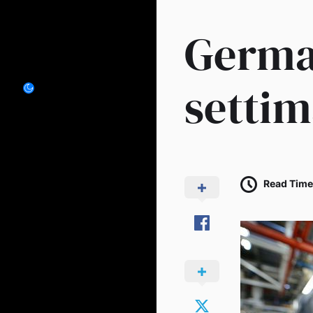
German
settim
Read Time