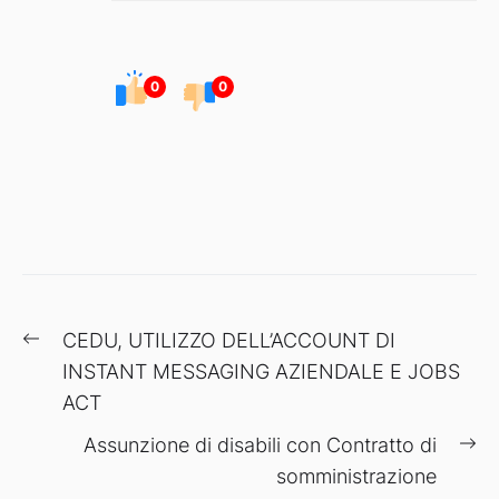
0
0
Navigazione
Previous
CEDU, UTILIZZO DELL’ACCOUNT DI
articoli
post:
INSTANT MESSAGING AZIENDALE E JOBS
ACT
Ne
Assunzione di disabili con Contratto di
po
somministrazione