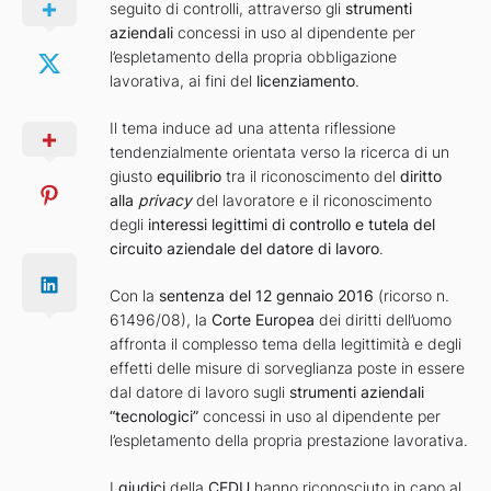
seguito di controlli, attraverso gli
strumenti
aziendali
concessi in uso al dipendente per
l’espletamento della propria obbligazione
lavorativa, ai fini del
licenziamento
.
Il tema induce ad una attenta riflessione
tendenzialmente orientata verso la ricerca di un
giusto
equilibrio
tra il riconoscimento del
diritto
alla
privacy
del lavoratore e il riconoscimento
degli
interessi legittimi di controllo e tutela del
circuito aziendale del datore di lavoro
.
Con la
sentenza del 12 gennaio 2016
(ricorso n.
61496/08), la
Corte Europea
dei diritti dell’uomo
affronta il complesso tema della legittimità e degli
effetti delle misure di sorveglianza poste in essere
dal datore di lavoro sugli
strumenti aziendali
“tecnologici”
concessi in uso al dipendente per
l’espletamento della propria prestazione lavorativa.
I
giudici
della
CEDU
hanno riconosciuto in capo al