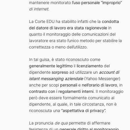
mantenere monitorato
l’uso personale “improprio”
di internet
.
La Corte EDU ha stabilito infatti che la
condotta
del datore di lavoro era stata ragionevole
in
quanto il monitoraggio delle comunicazioni del
lavoratore era stato l’unico metodo per stabilire la
correttezza o meno dell’utilizzo.
In tal guisa, è stato riconosciuto come
generalmente legittimo
il
licenziamento
del
dipendente
sorpreso
ad utilizzare un
account di
istant messanging aziendale
(Yahoo Messenger)
anche per scopi
personali
e
nell’orario di lavoro
, in
contrasto con i regolamenti interni
. Il monitoraggio
però deve essere formalmente comunicato al
dipendente, al quale, in tale circostanza, non è
riconosciuta una
“aspettativa di privacy”.
La pronuncia
de qua
permette di affermare
l’esistenza di un
generale diritto al monitoraggio