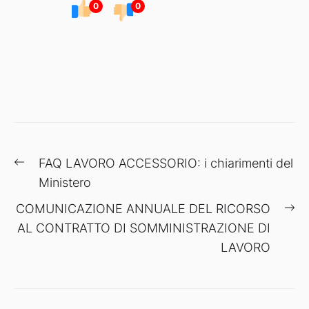
0
0
Navigazione
Previous
FAQ LAVORO ACCESSORIO: i chiarimenti del
articoli
post:
Ministero
Ne
COMUNICAZIONE ANNUALE DEL RICORSO
po
AL CONTRATTO DI SOMMINISTRAZIONE DI
LAVORO