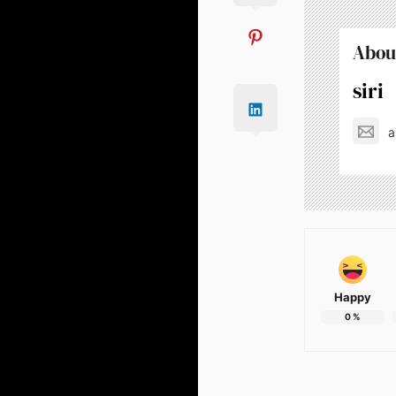
Abou
siri
a
Happy
0
%