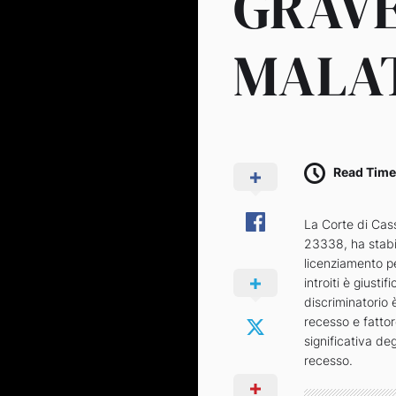
GRAV
MALA
Read Time
La Corte di Cas
23338, ha stabi
licenziamento pe
introiti è giust
discriminatorio 
recesso e fatto
significativa deg
recesso.