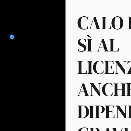
CALO 
SÌ AL
LICE
ANCHE
DIPEN