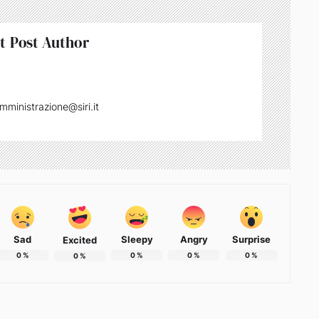
t Post Author
mministrazione@siri.it
Sad
Sleepy
Angry
Surprise
Excited
0
%
0
%
0
%
0
%
0
%