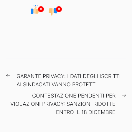
0
0
Navigazione
Previous
GARANTE PRIVACY: I DATI DEGLI ISCRITTI
articoli
post:
AI SINDACATI VANNO PROTETTI
Ne
CONTESTAZIONE PENDENTI PER
po
VIOLAZIONI PRIVACY: SANZIONI RIDOTTE
ENTRO IL 18 DICEMBRE