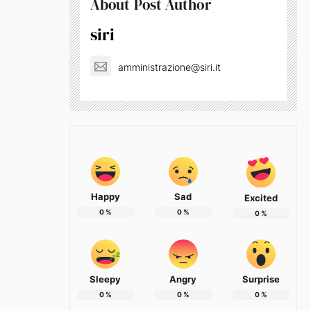
About Post Author
siri
amministrazione@siri.it
Happy
Sad
Excited
0
%
0
%
0
%
Sleepy
Angry
Surprise
0
%
0
%
0
%