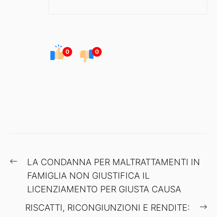
0
0
Navigazione
Previous
LA CONDANNA PER MALTRATTAMENTI IN
articoli
post:
FAMIGLIA NON GIUSTIFICA IL
LICENZIAMENTO PER GIUSTA CAUSA
Ne
RISCATTI, RICONGIUNZIONI E RENDITE: