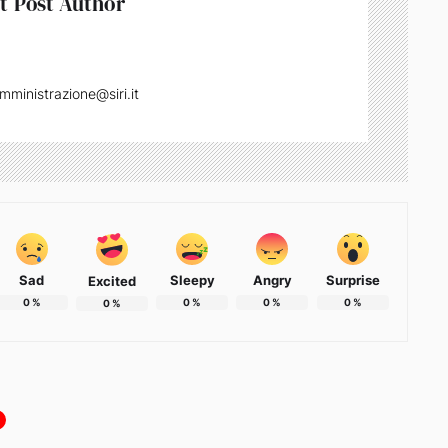
t Post Author
mministrazione@siri.it
Sad
Sleepy
Angry
Surprise
Excited
0
%
0
%
0
%
0
%
0
%