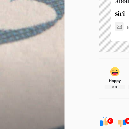
Abou
siri
a
Happy
0
%
0
0