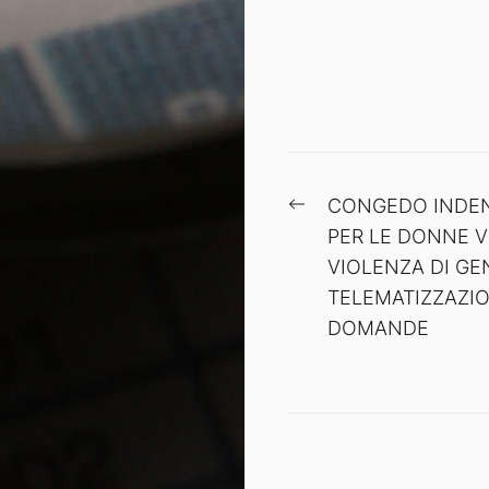
Navigazione
Previous
CONGEDO INDE
articoli
post:
PER LE DONNE V
VIOLENZA DI GE
TELEMATIZZAZI
DOMANDE