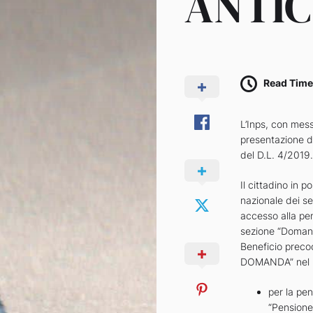
ANTIC
Read Time
L’Inps, con mes
presentazione d
del D.L. 4/2019.
Il cittadino in 
nazionale dei se
accesso alla pens
sezione “Domand
Beneficio precoc
DOMANDA” nel me
per la pe
“Pensione 