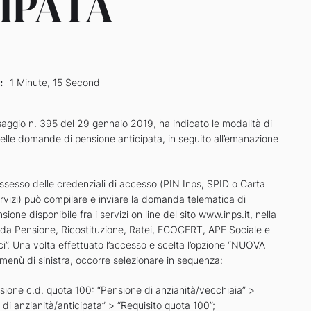
IPATA
:
1 Minute, 15 Second
saggio n. 395 del 29 gennaio 2019, ha indicato le modalità di
elle domande di pensione anticipata, in seguito all’emanazione
possesso delle credenziali di accesso (PIN Inps, SPID o Carta
rvizi) può compilare e inviare la domanda telematica di
ione disponibile fra i servizi on line del sito www.inps.it, nella
a Pensione, Ricostituzione, Ratei, ECOCERT, APE Sociale e
i”. Una volta effettuato l’accesso e scelta l’opzione “NUOVA
nù di sinistra, occorre selezionare in sequenza:
nsione c.d. quota 100: “Pensione di anzianità/vecchiaia” >
di anzianità/anticipata” > “Requisito quota 100”;