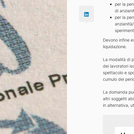
per la pe
di anziani
per la pe
anzianità/
sperimenta
Devono infine ess
liquidazione.
La modalità di p
dei lavoratori is
spettacolo e spo
cumulo dei perio
La domanda può 
altri soggetti ab
in alternativa, u