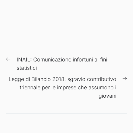
Navigazione
Previous
INAIL: Comunicazione infortuni ai fini
articoli
post:
statistici
Ne
Legge di Bilancio 2018: sgravio contributivo
po
triennale per le imprese che assumono i
giovani